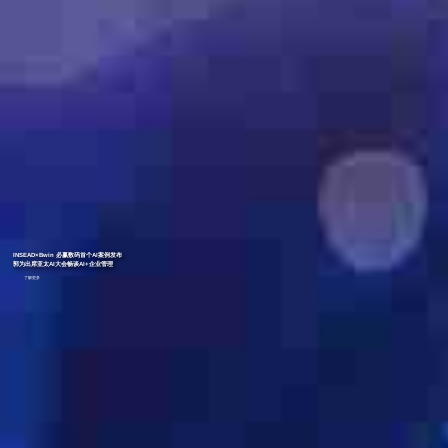
INSEAD×Bwin 必赢数码首个AI案例发布
郭为出席亚太AI大会畅谈AI+企业管理
了解更多