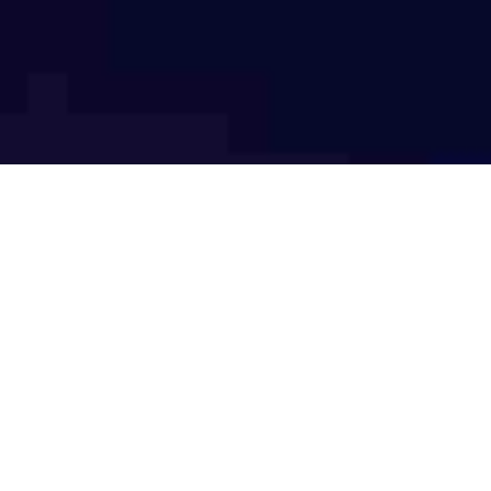
186
43
位
位
《财富》中国500强
《财富》最受赞赏中国公司
29
80
位
位
《福布斯》中国数字经济100强
中国民营企业500强
26
300
位
+
数实融合企业TOP100
技术生态伙伴