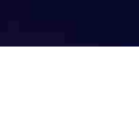
186
43
位
位
《财富》中国500强
《财富》最受赞赏中国公司
29
80
位
位
《福布斯》中国数字经济100强
中国民营企业500强
26
300
位
+
数实融合企业TOP100
技术生态伙伴