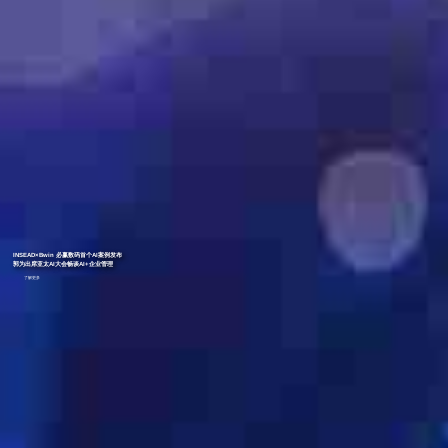
INSEAD×Bwin 必赢数码首个AI案例发布
郭为出席亚太AI大会畅谈AI+企业管理
了解更多